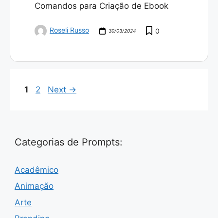
Comandos para Criação de Ebook
Roseli Russo
0
30/03/2024
Page
Page
1
2
Next
→
Categorias de Prompts:
Acadêmico
Animação
Arte