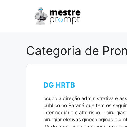
Pular
para
o
conteúdo
Categoria de Pro
DG HRTB
ocupo a direção administrativa e as
público no Paraná que tem os seguint
intermediário e alto risco. - cirurgias
cirurgiar eletivas ginecologicas e am
PA de urgencia e emergencia para g