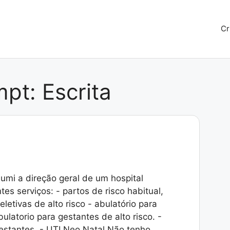
Cr
mpt:
Escrita
sumi a direção geral de um hospital
es serviços: - partos de risco habitual,
 eletivas de alto risco - abulatório para
bulatorio para gestantes de alto risco. -
estantes. - UTI Neo Natal Não tenho