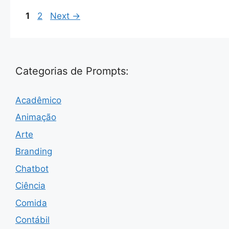
Page
Page
1
2
Next
→
Categorias de Prompts:
Acadêmico
Animação
Arte
Branding
Chatbot
Ciência
Comida
Contábil