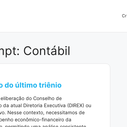
Cr
mpt:
Contábil
do último triênio
deliberação do Conselho de
da atual Diretoria Executiva (DIREX) ou
ivo. Nesse contexto, necessitamos de
penho econômico-financeiro da
io, permitindo uma análise consistente