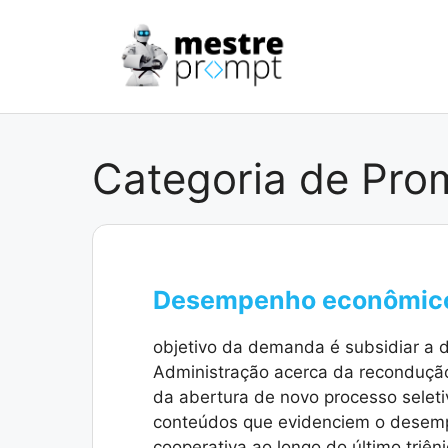
Pular
para
o
conteúdo
Categoria de Pro
Desempenho econômico 
objetivo da demanda é subsidiar a 
Administração acerca da recondução 
da abertura de novo processo selet
conteúdos que evidenciem o desem
cooperativa ao longo do último triên