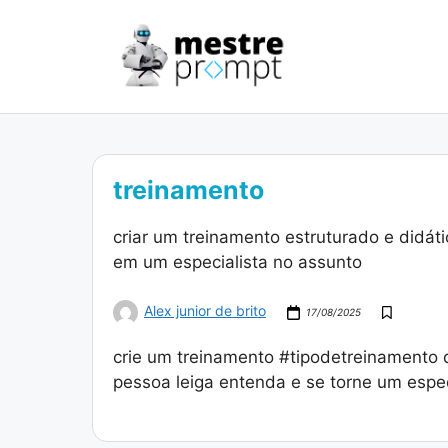
Pular
para
o
conteúdo
treinamento
criar um treinamento estruturado e didát
em um especialista no assunto
Alex junior de brito
17/08/2025
crie um treinamento #tipodetreinamento
pessoa leiga entenda e se torne um espec