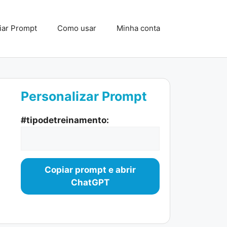
iar Prompt
Como usar
Minha conta
Personalizar Prompt
#tipodetreinamento:
Copiar prompt e abrir
ChatGPT