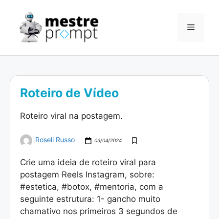
Pular
para
Menu
o
conteúdo
Roteiro de Vídeo
Roteiro viral na postagem.
Roseli Russo
03/04/2024
Crie uma ideia de roteiro viral para
postagem Reels Instagram, sobre:
#estetica, #botox, #mentoria, com a
seguinte estrutura: 1- gancho muito
chamativo nos primeiros 3 segundos de